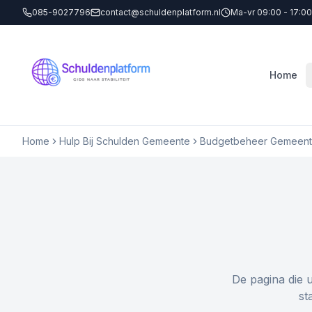
085-9027796
contact@schuldenplatform.nl
Ma-vr 09:00 - 17:00
Home
Home
Hulp Bij Schulden Gemeente
Budgetbeheer Gemeent
De pagina die 
st