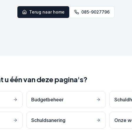
Terug naar home
085-9027796
t u één van deze pagina's?
Budgetbeheer
Schuldh
Schuldsanering
Onze w