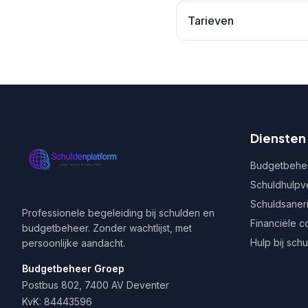
Tarieven
Diensten
Budgetbehe
Schuldhulpv
Schuldsaner
Professionele begeleiding bij schulden en
Financiële c
budgetbeheer. Zonder wachtlijst, met
Hulp bij sch
persoonlijke aandacht.
Budgetbeheer Groep
Postbus 802, 7400 AV Deventer
KvK: 84443596