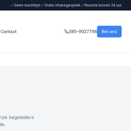
Geen wachtlijst
Gratis intakegesprek
Reactie binnen 24 uur
Contact
085-9027796
Bel ons
nze begeleiders
ie.