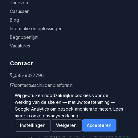
Tarieven
Casussen
Blog
Informatie en oplossingen
Begrippenlijst
Vacatures
Contact
085-9027796
contact@schuldenplatform.nl
Postbus 802, 7400 AV Deventer
Wij gebruiken noodzakelijke cookies voor de
werking van de site en — met uw toestemming —
Google Analytics om bezoek anoniem te meten. Lees
meer in onze
privacyverklaring
.
Instellingen
Weigeren
Accepteren
©
2026
Schuldenplatform.nl
Algemene
|
Privacy
|
Dienstenwijzer
|
Klachtenprocedure