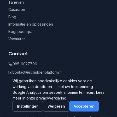
Tarieven
Casussen
Blog
Informatie en oplossingen
Begrippenlijst
Vacatures
Contact
085-9027796
contact@schuldenplatform.nl
Postbus 802, 7400 AV Deventer
Wij gebruiken noodzakelijke cookies voor de
werking van de site en — met uw toestemming —
Google Analytics om bezoek anoniem te meten. Lees
meer in onze
privacyverklaring
.
Instellingen
Weigeren
Accepteren
©
2026
Schuldenplatform.nl
Algemene
|
Privacy
|
Dienstenwijzer
|
Klachtenprocedure