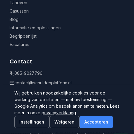
Tarieven
Casussen
Blog
Informatie en oplossingen
Begrippenlijst
Vacatures
Contact
085-9027796
contact@schuldenplatform.nl
Postbus 802, 7400 AV Deventer
Wij gebruiken noodzakelijke cookies voor de
werking van de site en — met uw toestemming —
Google Analytics om bezoek anoniem te meten. Lees
meer in onze
privacyverklaring
.
Instellingen
Weigeren
Accepteren
©
2026
Schuldenplatform.nl
Algemene
|
Privacy
|
Dienstenwijzer
|
Klachtenprocedure