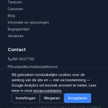
Tarieven
Casussen
Blog
Informatie en oplossingen
Begrippenlijst
Vacatures
Contact
085-9027796
contact@schuldenplatform.nl
Postbus 802, 7400 AV Deventer
Wij gebruiken noodzakelijke cookies voor de
werking van de site en — met uw toestemming —
Google Analytics om bezoek anoniem te meten. Lees
meer in onze
privacyverklaring
.
Instellingen
Weigeren
Accepteren
©
2026
Schuldenplatform.nl
Algemene
|
Privacy
|
Dienstenwijzer
|
Klachtenprocedure