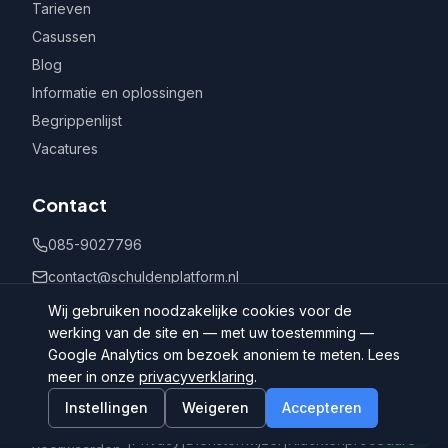
Tarieven
Casussen
Blog
Informatie en oplossingen
Begrippenlijst
Vacatures
Contact
085-9027796
contact@schuldenplatform.nl
Postbus 802, 7400 AV Deventer
Wij gebruiken noodzakelijke cookies voor de
werking van de site en — met uw toestemming —
Google Analytics om bezoek anoniem te meten. Lees
meer in onze
privacyverklaring
.
Instellingen
Weigeren
Accepteren
©
2026
Schuldenplatform.nl
Algemene
|
Privacy
|
Dienstenwijzer
|
Klachtenprocedure