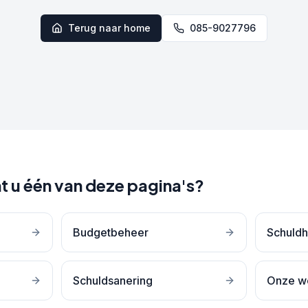
Terug naar home
085-9027796
t u één van deze pagina's?
Budgetbeheer
Schuldh
Schuldsanering
Onze w