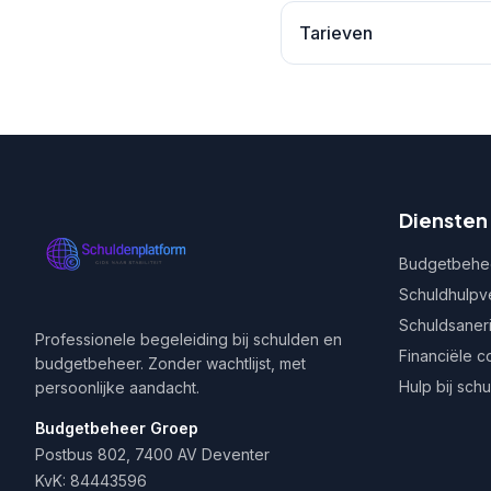
Tarieven
Diensten
Budgetbehe
Schuldhulpv
Schuldsaner
Professionele begeleiding bij schulden en
Financiële c
budgetbeheer. Zonder wachtlijst, met
Hulp bij sch
persoonlijke aandacht.
Budgetbeheer Groep
Postbus 802, 7400 AV Deventer
KvK: 84443596