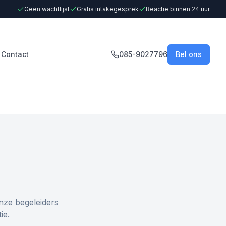
Geen wachtlijst
Gratis intakegesprek
Reactie binnen 24 uur
Contact
085-9027796
Bel ons
nze begeleiders
ie.