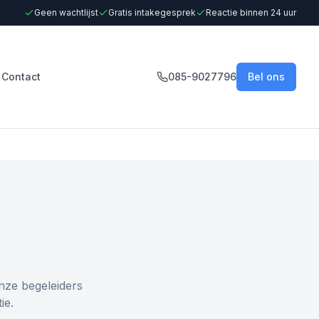
Geen wachtlijst
Gratis intakegesprek
Reactie binnen 24 uur
Contact
085-9027796
Bel ons
nze begeleiders
ie.