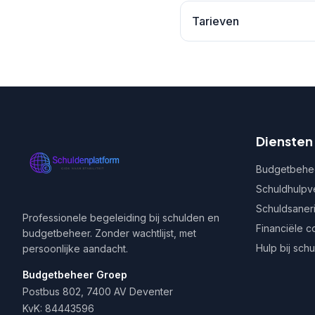
Tarieven
Diensten
Budgetbehe
Schuldhulpv
Schuldsaner
Professionele begeleiding bij schulden en
Financiële c
budgetbeheer. Zonder wachtlijst, met
Hulp bij sch
persoonlijke aandacht.
Budgetbeheer Groep
Postbus 802, 7400 AV Deventer
KvK: 84443596