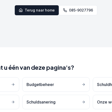
Terug naar home
085-9027796
t u één van deze pagina's?
Budgetbeheer
Schuldh
Schuldsanering
Onze w