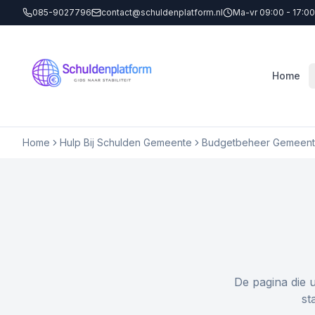
085-9027796
contact@schuldenplatform.nl
Ma-vr 09:00 - 17:00
Home
Home
Hulp Bij Schulden Gemeente
Budgetbeheer Gemeente
De pagina die 
st