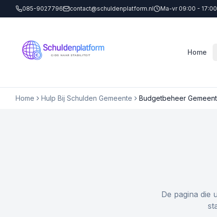
085-9027796
contact@schuldenplatform.nl
Ma-vr 09:00 - 17:00
Home
Home
Hulp Bij Schulden Gemeente
Budgetbeheer Gemeent
De pagina die 
st