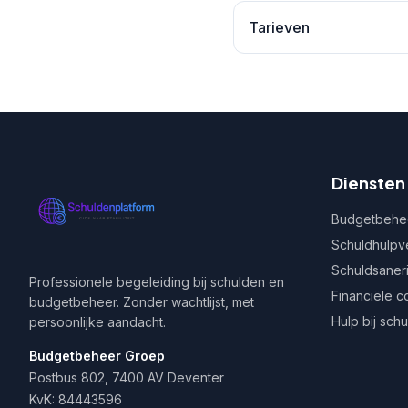
Tarieven
Diensten
Budgetbehe
Schuldhulpv
Schuldsaner
Professionele begeleiding bij schulden en
Financiële c
budgetbeheer. Zonder wachtlijst, met
Hulp bij sch
persoonlijke aandacht.
Budgetbeheer Groep
Postbus 802, 7400 AV Deventer
KvK: 84443596