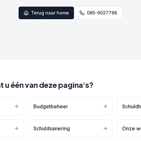
Terug naar home
085-9027796
t u één van deze pagina's?
Budgetbeheer
Schuldh
Schuldsanering
Onze w