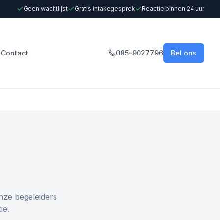
Geen wachtlijst
Gratis intakegesprek
Reactie binnen 24 uur
Contact
085-9027796
Bel ons
nze begeleiders
ie.