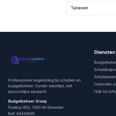
Tarieven
Diensten
Budgetbehe
Schuldhulpv
Schuldsaner
Professionele begeleiding bij schulden en
Financiële c
budgetbeheer. Zonder wachtlijst, met
Hulp bij sch
persoonlijke aandacht.
Budgetbeheer Groep
Postbus 802, 7400 AV Deventer
KvK: 84443596