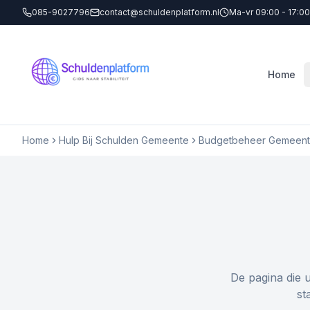
085-9027796
contact@schuldenplatform.nl
Ma-vr 09:00 - 17:00
Home
Home
Hulp Bij Schulden Gemeente
Budgetbeheer Gemeente
De pagina die 
st