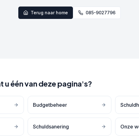
Terug naar home
085-9027796
t u één van deze pagina's?
Budgetbeheer
Schuldh
Schuldsanering
Onze w