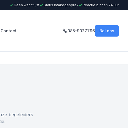
Geen wachtlijst
Gratis intakegesprek
Reactie binnen 24 uur
Contact
085-9027796
Bel ons
nze begeleiders
ie.