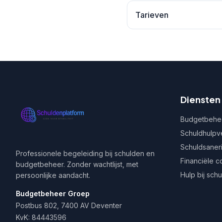
Tarieven
Diensten
Budgetbehe
Schuldhulpv
Schuldsaner
Professionele begeleiding bij schulden en
Financiële c
budgetbeheer. Zonder wachtlijst, met
Hulp bij sch
persoonlijke aandacht.
Budgetbeheer Groep
Postbus 802, 7400 AV Deventer
KvK: 84443596