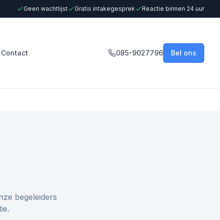
Geen wachtlijst
Gratis intakegesprek
Reactie binnen 24 uur
Contact
085-9027796
Bel ons
nze begeleiders
ie.