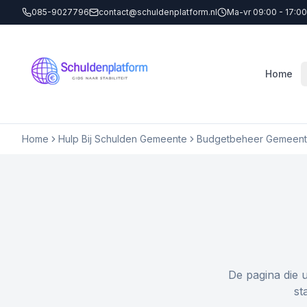
085-9027796
contact@schuldenplatform.nl
Ma-vr 09:00 - 17:00
Home
Home
Hulp Bij Schulden Gemeente
Budgetbeheer Gemeente
De pagina die 
st