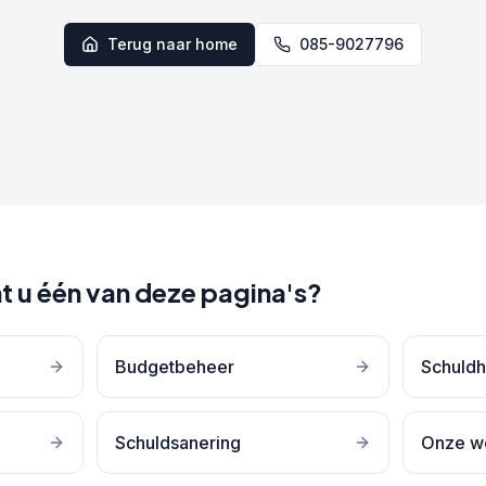
Terug naar home
085-9027796
t u één van deze pagina's?
Budgetbeheer
Schuldh
Schuldsanering
Onze w