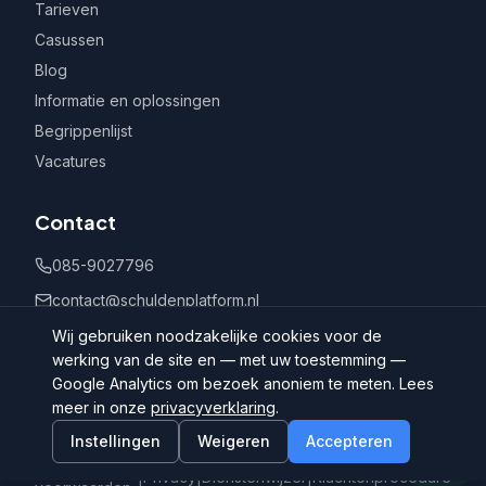
Tarieven
Casussen
Blog
Informatie en oplossingen
Begrippenlijst
Vacatures
Contact
085-9027796
contact@schuldenplatform.nl
Postbus 802, 7400 AV Deventer
Wij gebruiken noodzakelijke cookies voor de
werking van de site en — met uw toestemming —
Google Analytics om bezoek anoniem te meten. Lees
meer in onze
privacyverklaring
.
Instellingen
Weigeren
Accepteren
©
2026
Schuldenplatform.nl
Algemene
|
Privacy
|
Dienstenwijzer
|
Klachtenprocedure