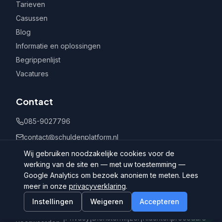
Tarieven
Casussen
Blog
Informatie en oplossingen
Begrippenlijst
Vacatures
Contact
085-9027796
contact@schuldenplatform.nl
Postbus 802, 7400 AV Deventer
Wij gebruiken noodzakelijke cookies voor de
werking van de site en — met uw toestemming —
Google Analytics om bezoek anoniem te meten. Lees
meer in onze
privacyverklaring
.
Instellingen
Weigeren
Accepteren
©
2026
Schuldenplatform.nl
Algemene
|
Privacy
|
Dienstenwijzer
|
Klachtenprocedure