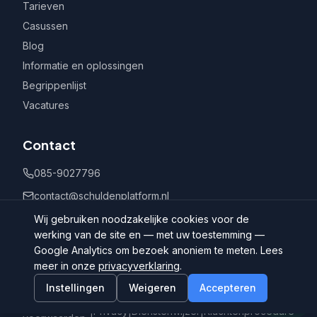
Tarieven
Casussen
Blog
Informatie en oplossingen
Begrippenlijst
Vacatures
Contact
085-9027796
contact@schuldenplatform.nl
Postbus 802, 7400 AV Deventer
Wij gebruiken noodzakelijke cookies voor de
werking van de site en — met uw toestemming —
Google Analytics om bezoek anoniem te meten. Lees
meer in onze
privacyverklaring
.
Instellingen
Weigeren
Accepteren
©
2026
Schuldenplatform.nl
Algemene
|
Privacy
|
Dienstenwijzer
|
Klachtenprocedure