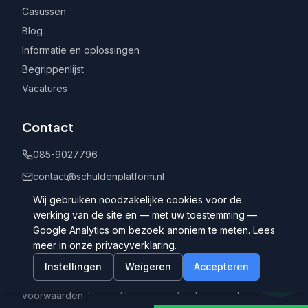
Casussen
Blog
Informatie en oplossingen
Begrippenlijst
Vacatures
Contact
085-9027796
contact@schuldenplatform.nl
Postbus 802, 7400 AV Deventer
Wij gebruiken noodzakelijke cookies voor de
werking van de site en — met uw toestemming —
Google Analytics om bezoek anoniem te meten. Lees
meer in onze
privacyverklaring
.
Instellingen
Weigeren
Accepteren
©
2026
Schuldenplatform.nl
Algemene
|
Privacy
|
Dienstenwijzer
|
Klachtenprocedure
voorwaarden