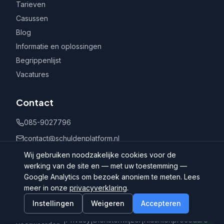
Tarieven
Casussen
Blog
Informatie en oplossingen
Begrippenlijst
Vacatures
Contact
085-9027796
contact@schuldenplatform.nl
Postbus 802, 7400 AV Deventer
Wij gebruiken noodzakelijke cookies voor de
werking van de site en — met uw toestemming —
Google Analytics om bezoek anoniem te meten. Lees
meer in onze
privacyverklaring
.
Instellingen
Weigeren
Accepteren
©
2026
Schuldenplatform.nl
Algemene
|
Privacy
|
Dienstenwijzer
|
Klachtenprocedure