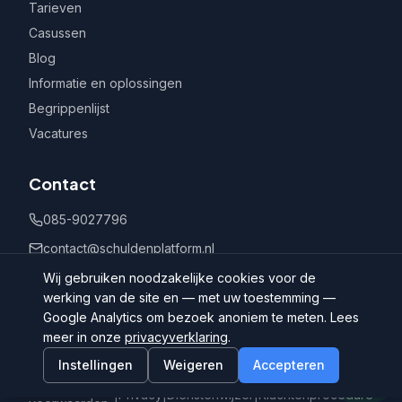
Tarieven
Casussen
Blog
Informatie en oplossingen
Begrippenlijst
Vacatures
Contact
085-9027796
contact@schuldenplatform.nl
Postbus 802, 7400 AV Deventer
Wij gebruiken noodzakelijke cookies voor de
werking van de site en — met uw toestemming —
Google Analytics om bezoek anoniem te meten. Lees
meer in onze
privacyverklaring
.
Instellingen
Weigeren
Accepteren
©
2026
Schuldenplatform.nl
Algemene
|
Privacy
|
Dienstenwijzer
|
Klachtenprocedure