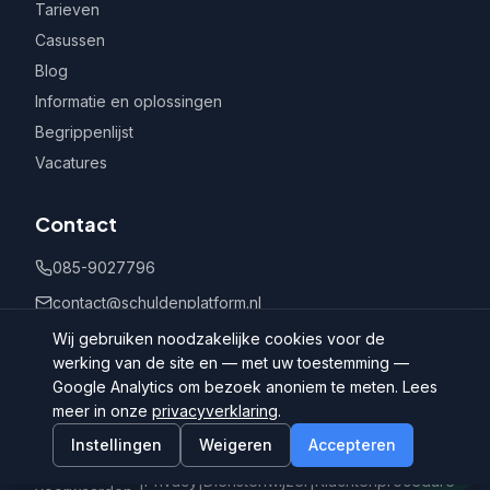
Tarieven
Casussen
Blog
Informatie en oplossingen
Begrippenlijst
Vacatures
Contact
085-9027796
contact@schuldenplatform.nl
Postbus 802, 7400 AV Deventer
Wij gebruiken noodzakelijke cookies voor de
werking van de site en — met uw toestemming —
Google Analytics om bezoek anoniem te meten. Lees
meer in onze
privacyverklaring
.
Instellingen
Weigeren
Accepteren
©
2026
Schuldenplatform.nl
Algemene
|
Privacy
|
Dienstenwijzer
|
Klachtenprocedure