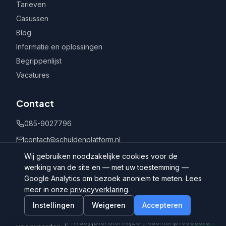
Tarieven
Casussen
Blog
Informatie en oplossingen
Begrippenlijst
Vacatures
Contact
085-9027796
contact@schuldenplatform.nl
Postbus 802, 7400 AV Deventer
Wij gebruiken noodzakelijke cookies voor de
werking van de site en — met uw toestemming —
Google Analytics om bezoek anoniem te meten. Lees
meer in onze
privacyverklaring
.
Instellingen
Weigeren
Accepteren
©
2026
Schuldenplatform.nl
Algemene
|
Privacy
|
Dienstenwijzer
|
Klachtenprocedure