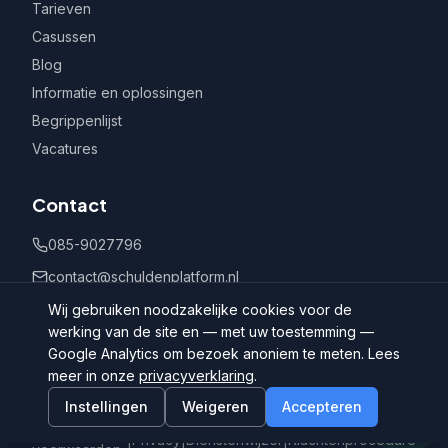
Tarieven
Casussen
Blog
Informatie en oplossingen
Begrippenlijst
Vacatures
Contact
085-9027796
contact@schuldenplatform.nl
Postbus 802, 7400 AV Deventer
Wij gebruiken noodzakelijke cookies voor de
werking van de site en — met uw toestemming —
Google Analytics om bezoek anoniem te meten. Lees
meer in onze
privacyverklaring
.
Instellingen
Weigeren
Accepteren
©
2026
Schuldenplatform.nl
Algemene
|
Privacy
|
Dienstenwijzer
|
Klachtenprocedure