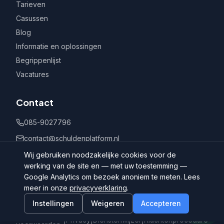
Tarieven
Casussen
Blog
Informatie en oplossingen
Begrippenlijst
Vacatures
Contact
085-9027796
contact@schuldenplatform.nl
Postbus 802, 7400 AV Deventer
Wij gebruiken noodzakelijke cookies voor de
werking van de site en — met uw toestemming —
Google Analytics om bezoek anoniem te meten. Lees
meer in onze
privacyverklaring
.
Instellingen
Weigeren
Accepteren
©
2026
Schuldenplatform.nl
Algemene
|
Privacy
|
Dienstenwijzer
|
Klachtenprocedure