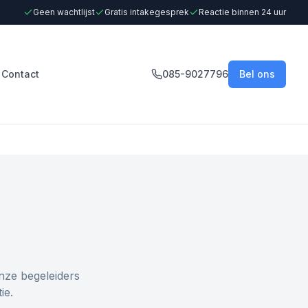
Geen wachtlijst
Gratis intakegesprek
Reactie binnen 24 uur
Contact
085-9027796
Bel ons
nze begeleiders
ie.