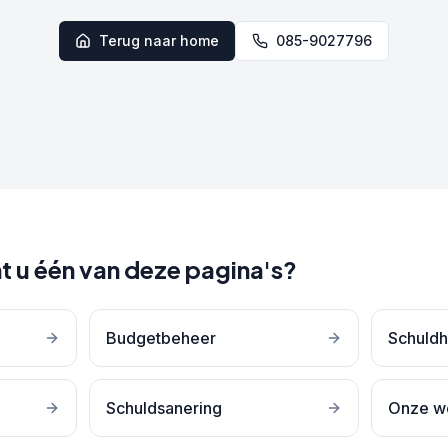
Terug naar home
085-9027796
t u één van deze pagina's?
Budgetbeheer
Schuldh
Schuldsanering
Onze w