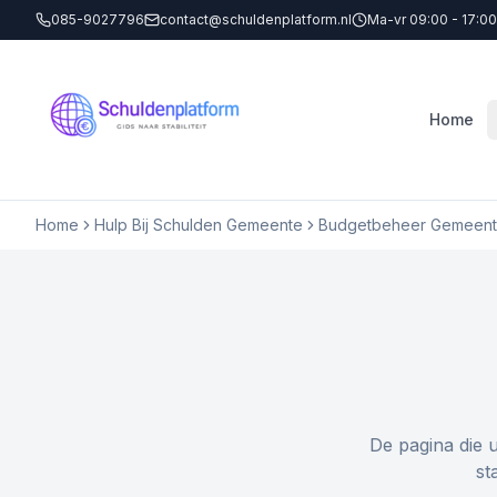
085-9027796
contact@schuldenplatform.nl
Ma-vr 09:00 - 17:00
Home
Home
Hulp Bij Schulden Gemeente
Budgetbeheer Gemeen
De pagina die 
st