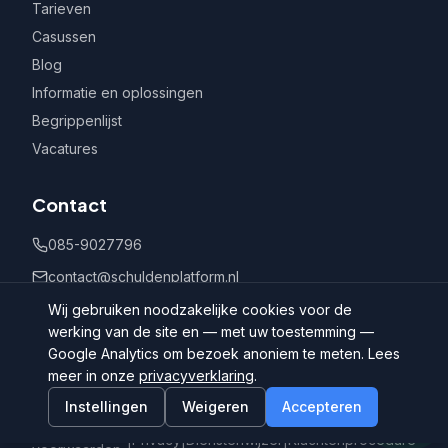
Tarieven
Casussen
Blog
Informatie en oplossingen
Begrippenlijst
Vacatures
Contact
085-9027796
contact@schuldenplatform.nl
Postbus 802, 7400 AV Deventer
Wij gebruiken noodzakelijke cookies voor de
werking van de site en — met uw toestemming —
Google Analytics om bezoek anoniem te meten. Lees
meer in onze
privacyverklaring
.
Instellingen
Weigeren
Accepteren
©
2026
Schuldenplatform.nl
Algemene
|
Privacy
|
Dienstenwijzer
|
Klachtenprocedure