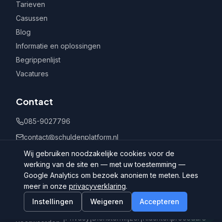
Tarieven
Casussen
Blog
Informatie en oplossingen
Begrippenlijst
Vacatures
Contact
085-9027796
contact@schuldenplatform.nl
Postbus 802, 7400 AV Deventer
Wij gebruiken noodzakelijke cookies voor de
werking van de site en — met uw toestemming —
Google Analytics om bezoek anoniem te meten. Lees
meer in onze
privacyverklaring
.
Instellingen
Weigeren
Accepteren
©
2026
Schuldenplatform.nl
Algemene
|
Privacy
|
Dienstenwijzer
|
Klachtenprocedure