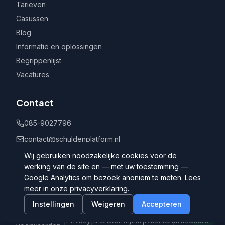
Tarieven
Casussen
Blog
Informatie en oplossingen
Begrippenlijst
Vacatures
Contact
085-9027796
contact@schuldenplatform.nl
Postbus 802, 7400 AV Deventer
Wij gebruiken noodzakelijke cookies voor de
werking van de site en — met uw toestemming —
Google Analytics om bezoek anoniem te meten. Lees
meer in onze
privacyverklaring
.
Instellingen
Weigeren
Accepteren
©
2026
Schuldenplatform.nl
Algemene
|
Privacy
|
Dienstenwijzer
|
Klachtenprocedure