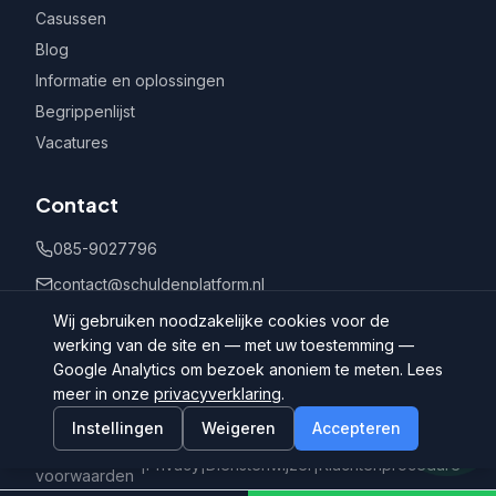
Casussen
Blog
Informatie en oplossingen
Begrippenlijst
Vacatures
Contact
085-9027796
contact@schuldenplatform.nl
Postbus 802, 7400 AV Deventer
Wij gebruiken noodzakelijke cookies voor de
werking van de site en — met uw toestemming —
Google Analytics om bezoek anoniem te meten. Lees
meer in onze
privacyverklaring
.
Instellingen
Weigeren
Accepteren
©
2026
Schuldenplatform.nl
Algemene
|
Privacy
|
Dienstenwijzer
|
Klachtenprocedure
voorwaarden