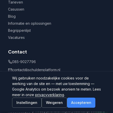
Tarieven
Casussen
Blog
Informatie en oplossingen
Begrippenlijst
Vacatures
Contact
085-9027796
contact@schuldenplatform.nl
Postbus 802, 7400 AV Deventer
Wij gebruiken noodzakelijke cookies voor de
werking van de site en — met uw toestemming —
Google Analytics om bezoek anoniem te meten. Lees
meer in onze
privacyverklaring
.
Instellingen
Weigeren
Accepteren
©
2026
Schuldenplatform.nl
Algemene
|
Privacy
|
Dienstenwijzer
|
Klachtenprocedure