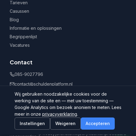
Tarieven
Casussen
Blog
Informatie en oplossingen
Begrippenlijst
Vacatures
Contact
085-9027796
contact@schuldenplatform.nl
Postbus 802, 7400 AV Deventer
Wij gebruiken noodzakelijke cookies voor de
werking van de site en — met uw toestemming —
Google Analytics om bezoek anoniem te meten. Lees
meer in onze
privacyverklaring
.
Instellingen
Weigeren
Accepteren
©
2026
Schuldenplatform.nl
Algemene
|
Privacy
|
Dienstenwijzer
|
Klachtenprocedure