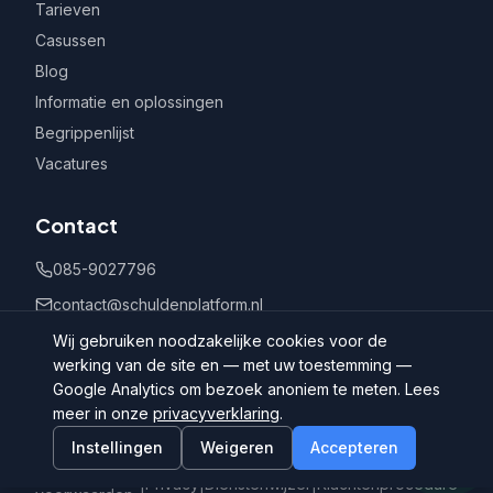
Tarieven
Casussen
Blog
Informatie en oplossingen
Begrippenlijst
Vacatures
Contact
085-9027796
contact@schuldenplatform.nl
Postbus 802, 7400 AV Deventer
Wij gebruiken noodzakelijke cookies voor de
werking van de site en — met uw toestemming —
Google Analytics om bezoek anoniem te meten. Lees
meer in onze
privacyverklaring
.
Instellingen
Weigeren
Accepteren
©
2026
Schuldenplatform.nl
Algemene
|
Privacy
|
Dienstenwijzer
|
Klachtenprocedure