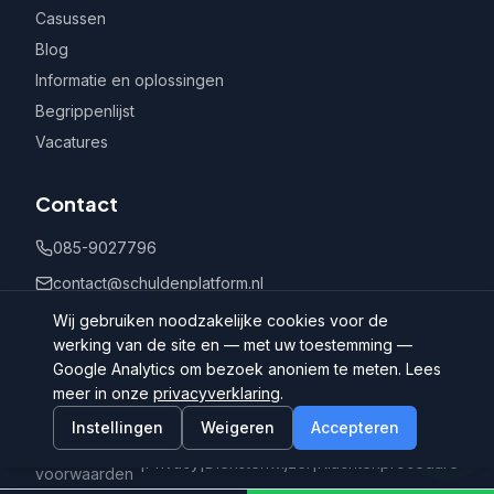
Casussen
Blog
Informatie en oplossingen
Begrippenlijst
Vacatures
Contact
085-9027796
contact@schuldenplatform.nl
Postbus 802, 7400 AV Deventer
Wij gebruiken noodzakelijke cookies voor de
werking van de site en — met uw toestemming —
Google Analytics om bezoek anoniem te meten. Lees
meer in onze
privacyverklaring
.
Instellingen
Weigeren
Accepteren
©
2026
Schuldenplatform.nl
Algemene
|
Privacy
|
Dienstenwijzer
|
Klachtenprocedure
voorwaarden