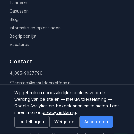
Tarieven
Casussen
Blog
Informatie en oplossingen
Begrippenlijst
Vacatures
Contact
085-9027796
contact@schuldenplatform.nl
Postbus 802, 7400 AV Deventer
Wij gebruiken noodzakelijke cookies voor de
werking van de site en — met uw toestemming —
Google Analytics om bezoek anoniem te meten. Lees
meer in onze
privacyverklaring
.
Instellingen
Weigeren
Accepteren
©
2026
Schuldenplatform.nl
Algemene
|
Privacy
|
Dienstenwijzer
|
Klachtenprocedure