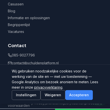
Casussen
Blog
Informatie en oplossingen
Begrippenlijst
Vacatures
Contact
085-9027796
contact@schuldenplatform.nl
Postbus 802, 7400 AV Deventer
Wij gebruiken noodzakelijke cookies voor de
werking van de site en — met uw toestemming —
Google Analytics om bezoek anoniem te meten. Lees
meer in onze
privacyverklaring
.
Instellingen
Weigeren
Accepteren
©
2026
Schuldenplatform.nl
Algemene
|
Privacy
|
Dienstenwijzer
|
Klachtenprocedure
voorwaarden