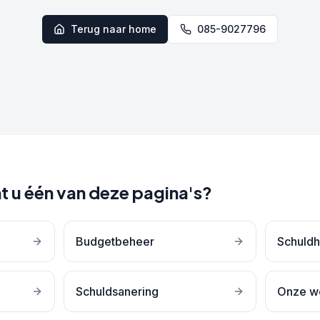
Terug naar home
085-9027796
t u één van deze pagina's?
Budgetbeheer
Schuldh
Schuldsanering
Onze w