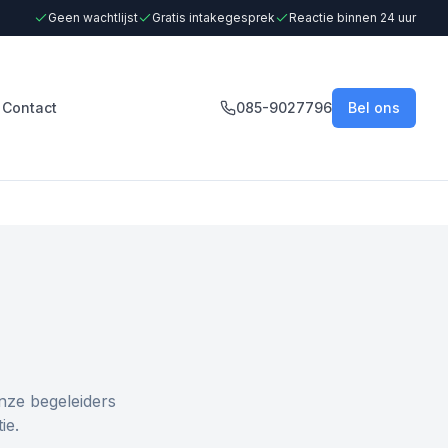
Geen wachtlijst
Gratis intakegesprek
Reactie binnen 24 uur
Contact
085-9027796
Bel ons
nze begeleiders
ie.