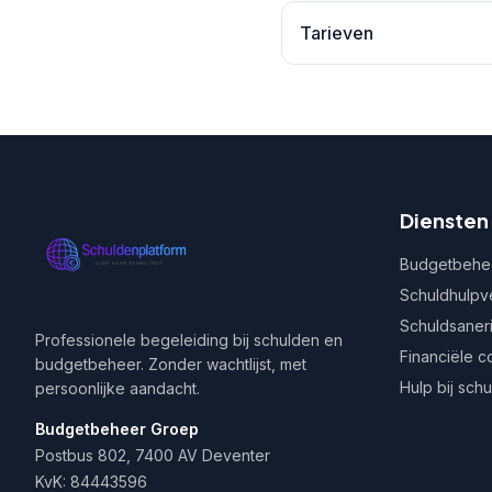
Tarieven
Diensten
Budgetbehe
Schuldhulpv
Schuldsaner
Professionele begeleiding bij schulden en
Financiële c
budgetbeheer. Zonder wachtlijst, met
Hulp bij sch
persoonlijke aandacht.
Budgetbeheer Groep
Postbus 802, 7400 AV Deventer
KvK: 84443596