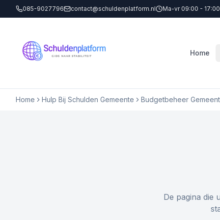
085-9027796
contact@schuldenplatform.nl
Ma-vr 09:00 - 17:00
Home
Home
Hulp Bij Schulden Gemeente
Budgetbeheer Gemeent
De pagina die 
st