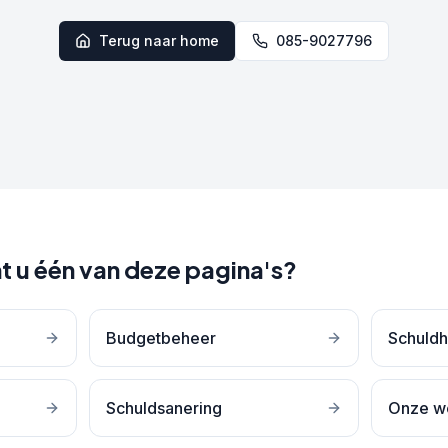
Terug naar home
085-9027796
t u één van deze pagina's?
Budgetbeheer
Schuldh
Schuldsanering
Onze w