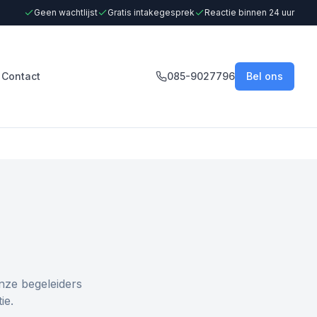
Geen wachtlijst
Gratis intakegesprek
Reactie binnen 24 uur
Contact
085-9027796
Bel ons
nze begeleiders
ie.