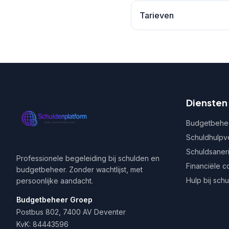
Tarieven
Diensten
Budgetbehe
Schuldhulpv
Schuldsaner
Professionele begeleiding bij schulden en
Financiële c
budgetbeheer. Zonder wachtlijst, met
Hulp bij sch
persoonlijke aandacht.
Budgetbeheer Groep
Postbus 802, 7400 AV Deventer
KvK: 84443596