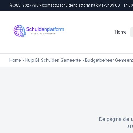
085-9027796
contact@schuldenplatform.nl
Ma-vr 09:00 - 17:00
Home
Home
Hulp Bij Schulden Gemeente
Budgetbeheer Gemeen
De pagina die 
st