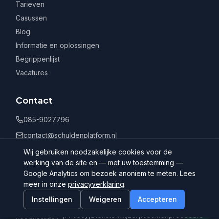
Tarieven
Casussen
Blog
Informatie en oplossingen
Begrippenlijst
Vacatures
Contact
085-9027796
contact@schuldenplatform.nl
Postbus 802, 7400 AV Deventer
Wij gebruiken noodzakelijke cookies voor de
werking van de site en — met uw toestemming —
Google Analytics om bezoek anoniem te meten. Lees
meer in onze
privacyverklaring
.
Instellingen
Weigeren
Accepteren
©
2026
Schuldenplatform.nl
Algemene
|
Privacy
|
Dienstenwijzer
|
Klachtenprocedure