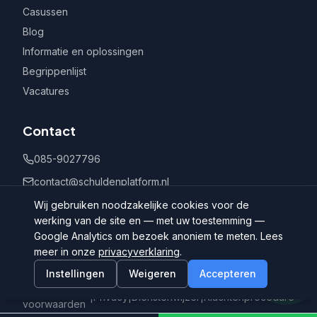
Casussen
Blog
Informatie en oplossingen
Begrippenlijst
Vacatures
Contact
085-9027796
contact@schuldenplatform.nl
Postbus 802, 7400 AV Deventer
Wij gebruiken noodzakelijke cookies voor de
werking van de site en — met uw toestemming —
Google Analytics om bezoek anoniem te meten. Lees
meer in onze
privacyverklaring
.
Instellingen
Weigeren
Accepteren
©
2026
Schuldenplatform.nl
Algemene
|
Privacy
|
Dienstenwijzer
|
Klachtenprocedure
voorwaarden