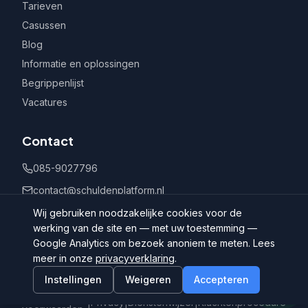
Tarieven
Casussen
Blog
Informatie en oplossingen
Begrippenlijst
Vacatures
Contact
085-9027796
contact@schuldenplatform.nl
Postbus 802, 7400 AV Deventer
Wij gebruiken noodzakelijke cookies voor de
werking van de site en — met uw toestemming —
Google Analytics om bezoek anoniem te meten. Lees
meer in onze
privacyverklaring
.
Instellingen
Weigeren
Accepteren
©
2026
Schuldenplatform.nl
Algemene
|
Privacy
|
Dienstenwijzer
|
Klachtenprocedure