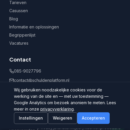
Tarieven
Casussen
Blog
Informatie en oplossingen
Begrippenlijst
Vacatures
Contact
085-9027796
contact@schuldenplatform.nl
Postbus 802, 7400 AV Deventer
Wij gebruiken noodzakelijke cookies voor de
werking van de site en — met uw toestemming —
Google Analytics om bezoek anoniem te meten. Lees
meer in onze
privacyverklaring
.
Instellingen
Weigeren
Accepteren
©
2026
Schuldenplatform.nl
Algemene
|
Privacy
|
Dienstenwijzer
|
Klachtenprocedure