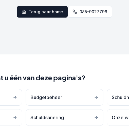
Terug naar home
085-9027796
t u één van deze pagina's?
Budgetbeheer
Schuldh
Schuldsanering
Onze w