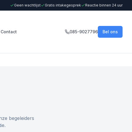
Geen wachtlijst
Gratis intakegesprek
Reactie binnen 24 uur
Contact
085-9027796
Bel ons
nze begeleiders
ie.