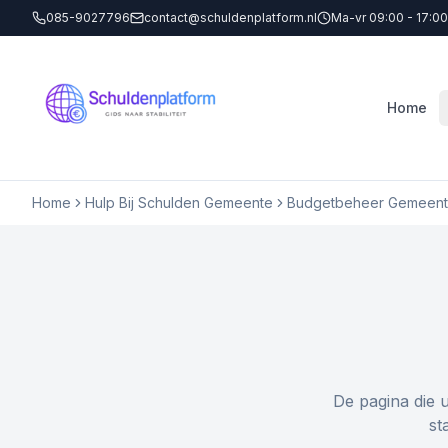
085-9027796
contact@schuldenplatform.nl
Ma-vr 09:00 - 17:00
Home
Home
Hulp Bij Schulden Gemeente
Budgetbeheer Gemeent
De pagina die 
st