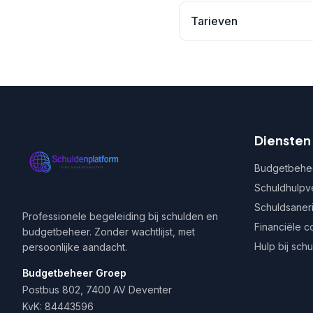
Tarieven
Diensten
Budgetbehe
Schuldhulpv
Schuldsaner
Professionele begeleiding bij schulden en
Financiële c
budgetbeheer. Zonder wachtlijst, met
Hulp bij sch
persoonlijke aandacht.
Budgetbeheer Groep
Postbus 802, 7400 AV Deventer
KvK: 84443596