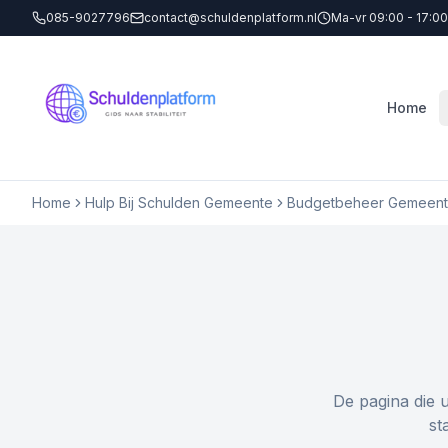
085-9027796
contact@schuldenplatform.nl
Ma-vr 09:00 - 17:00
Home
Home
Hulp Bij Schulden Gemeente
Budgetbeheer Gemeent
De pagina die 
st