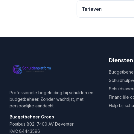
Tarieven
Diensten
Budgetbehe
Schuldhulpv
Schuldsaner
Professionele begeleiding bij schulden en
Financiële c
budgetbeheer. Zonder wachtlijst, met
Hulp bij sch
persoonlijke aandacht.
Budgetbeheer Groep
Postbus 802, 7400 AV Deventer
KvK: 84443596