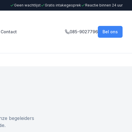
Geen wachtlijst
Gratis intakegesprek
Reactie binnen 24 uur
Contact
085-9027796
Bel ons
nze begeleiders
ie.