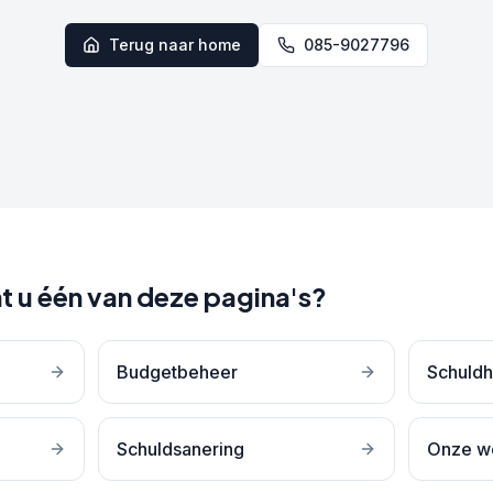
Terug naar home
085-9027796
t u één van deze pagina's?
Budgetbeheer
Schuldh
Schuldsanering
Onze w