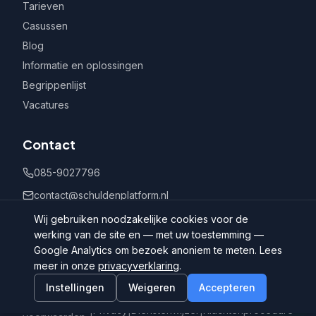
Tarieven
Casussen
Blog
Informatie en oplossingen
Begrippenlijst
Vacatures
Contact
085-9027796
contact@schuldenplatform.nl
Postbus 802, 7400 AV Deventer
Wij gebruiken noodzakelijke cookies voor de
werking van de site en — met uw toestemming —
Google Analytics om bezoek anoniem te meten. Lees
meer in onze
privacyverklaring
.
Instellingen
Weigeren
Accepteren
©
2026
Schuldenplatform.nl
Algemene
|
Privacy
|
Dienstenwijzer
|
Klachtenprocedure