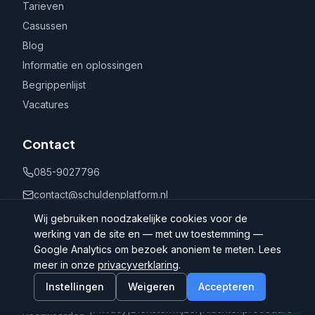
Tarieven
Casussen
Blog
Informatie en oplossingen
Begrippenlijst
Vacatures
Contact
085-9027796
contact@schuldenplatform.nl
Postbus 802, 7400 AV Deventer
Wij gebruiken noodzakelijke cookies voor de
werking van de site en — met uw toestemming —
Google Analytics om bezoek anoniem te meten. Lees
meer in onze
privacyverklaring
.
Instellingen
Weigeren
Accepteren
©
2026
Schuldenplatform.nl
Algemene
|
Privacy
|
Dienstenwijzer
|
Klachtenprocedure