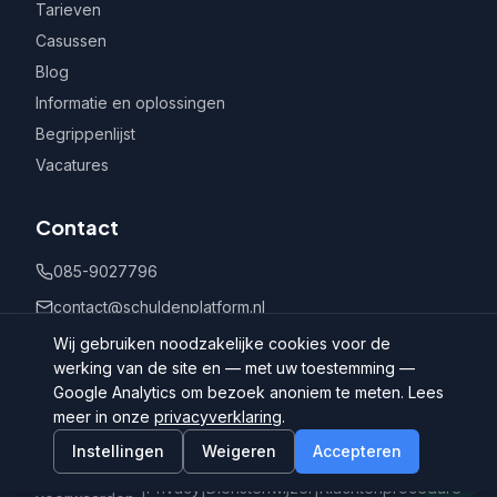
Tarieven
Casussen
Blog
Informatie en oplossingen
Begrippenlijst
Vacatures
Contact
085-9027796
contact@schuldenplatform.nl
Postbus 802, 7400 AV Deventer
Wij gebruiken noodzakelijke cookies voor de
werking van de site en — met uw toestemming —
Google Analytics om bezoek anoniem te meten. Lees
meer in onze
privacyverklaring
.
Instellingen
Weigeren
Accepteren
©
2026
Schuldenplatform.nl
Algemene
|
Privacy
|
Dienstenwijzer
|
Klachtenprocedure