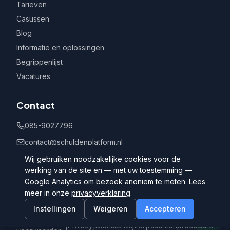
Tarieven
Casussen
Blog
Informatie en oplossingen
Begrippenlijst
Vacatures
Contact
085-9027796
contact@schuldenplatform.nl
Postbus 802, 7400 AV Deventer
Wij gebruiken noodzakelijke cookies voor de
werking van de site en — met uw toestemming —
Google Analytics om bezoek anoniem te meten. Lees
meer in onze
privacyverklaring
.
Instellingen
Weigeren
Accepteren
©
2026
Schuldenplatform.nl
Algemene
|
Privacy
|
Dienstenwijzer
|
Klachtenprocedure