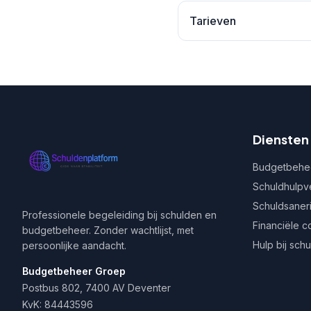
Tarieven
Diensten
Budgetbehe
Schuldhulpv
Schuldsaner
Professionele begeleiding bij schulden en
Financiële c
budgetbeheer. Zonder wachtlijst, met
Hulp bij sch
persoonlijke aandacht.
Budgetbeheer Groep
Postbus 802, 7400 AV Deventer
KvK: 84443596