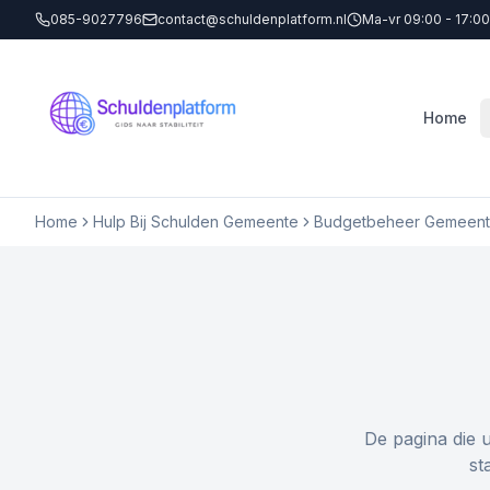
085-9027796
contact@schuldenplatform.nl
Ma-vr 09:00 - 17:00
Home
Home
Hulp Bij Schulden Gemeente
Budgetbeheer Gemeent
De pagina die 
st