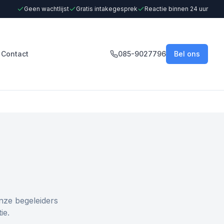
Geen wachtlijst
Gratis intakegesprek
Reactie binnen 24 uur
Contact
085-9027796
Bel ons
nze begeleiders
ie.