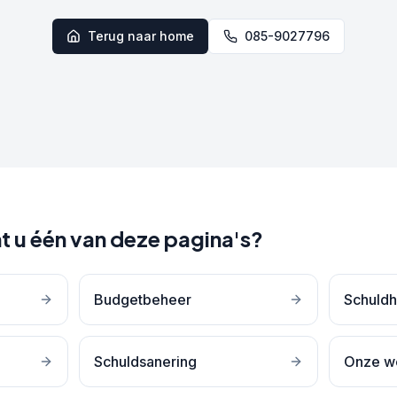
Terug naar home
085-9027796
t u één van deze pagina's?
Budgetbeheer
Schuldh
Schuldsanering
Onze w