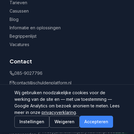
Tarieven
Casussen
Blog
Informatie en oplossingen
Begrippenlijst
Vacatures
Contact
085-9027796
contact@schuldenplatform.nl
Postbus 802, 7400 AV Deventer
Wij gebruiken noodzakelijke cookies voor de
werking van de site en — met uw toestemming —
Google Analytics om bezoek anoniem te meten. Lees
meer in onze
privacyverklaring
.
Instellingen
Weigeren
Accepteren
©
2026
Schuldenplatform.nl
Algemene
|
Privacy
|
Dienstenwijzer
|
Klachtenprocedure