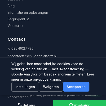
Blog
Informatie en oplossingen
Begrippenlijst
Vacatures
Contact
085-9027796
contact@schuldenplatform.nl
Postbus 802, 7400 AV Deventer
Wij gebruiken noodzakelijke cookies voor de
werking van de site en — met uw toestemming —
Google Analytics om bezoek anoniem te meten. Lees
meer in onze
privacyverklaring
.
Instellingen
Weigeren
Accepteren
©
2026
Schuldenplatform.nl
Algemene
|
Privacy
|
Dienstenwijzer
|
Klachtenprocedure
voorwaarden
Bel ons
WhatsApp