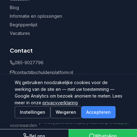
Blog
Informatie en oplossingen
Begrippenlijst
Vacatures
Contact
085-9027796
contact@schuldenplatform.nl
Postbus 802, 7400 AV Deventer
Wij gebruiken noodzakelijke cookies voor de
werking van de site en — met uw toestemming —
Google Analytics om bezoek anoniem te meten. Lees
meer in onze
privacyverklaring
.
Instellingen
Weigeren
Accepteren
©
2026
Schuldenplatform.nl
Algemene
|
Privacy
|
Dienstenwijzer
|
Klachtenprocedure
voorwaarden
Bel ons
WhatsApp