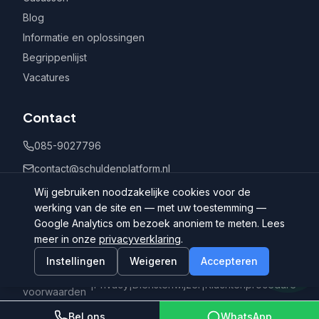
Blog
Informatie en oplossingen
Begrippenlijst
Vacatures
Contact
085-9027796
contact@schuldenplatform.nl
Postbus 802, 7400 AV Deventer
Wij gebruiken noodzakelijke cookies voor de
werking van de site en — met uw toestemming —
Google Analytics om bezoek anoniem te meten. Lees
meer in onze
privacyverklaring
.
Instellingen
Weigeren
Accepteren
©
2026
Schuldenplatform.nl
Algemene
|
Privacy
|
Dienstenwijzer
|
Klachtenprocedure
voorwaarden
Bel ons
WhatsApp