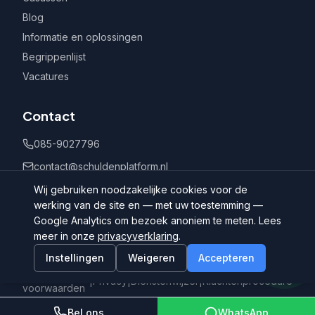
Blog
Informatie en oplossingen
Begrippenlijst
Vacatures
Contact
085-9027796
contact@schuldenplatform.nl
Postbus 802, 7400 AV Deventer
Wij gebruiken noodzakelijke cookies voor de
werking van de site en — met uw toestemming —
Google Analytics om bezoek anoniem te meten. Lees
meer in onze
privacyverklaring
.
Instellingen
Weigeren
Accepteren
©
2026
Schuldenplatform.nl
Algemene
|
Privacy
|
Dienstenwijzer
|
Klachtenprocedure
voorwaarden
Bel ons
WhatsApp